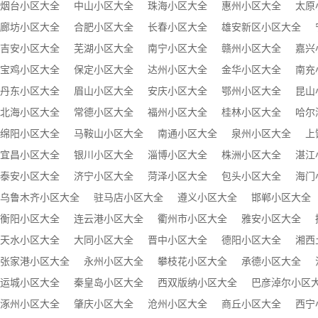
烟台小区大全
中山小区大全
珠海小区大全
惠州小区大全
太原
廊坊小区大全
合肥小区大全
长春小区大全
雄安新区小区大全
吉安小区大全
芜湖小区大全
南宁小区大全
赣州小区大全
嘉兴
宝鸡小区大全
保定小区大全
达州小区大全
金华小区大全
南充
丹东小区大全
眉山小区大全
安庆小区大全
鄂州小区大全
昆山
北海小区大全
常德小区大全
福州小区大全
桂林小区大全
哈尔
绵阳小区大全
马鞍山小区大全
南通小区大全
泉州小区大全
上
宜昌小区大全
银川小区大全
淄博小区大全
株洲小区大全
湛江
泰安小区大全
济宁小区大全
菏泽小区大全
包头小区大全
海门
乌鲁木齐小区大全
驻马店小区大全
遵义小区大全
邯郸小区大全
衡阳小区大全
连云港小区大全
衢州市小区大全
雅安小区大全
天水小区大全
大同小区大全
晋中小区大全
德阳小区大全
湘西
张家港小区大全
永州小区大全
攀枝花小区大全
承德小区大全
运城小区大全
秦皇岛小区大全
西双版纳小区大全
巴彦淖尔小区
涿州小区大全
肇庆小区大全
沧州小区大全
商丘小区大全
西宁